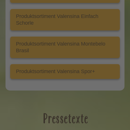
Produktsortiment Valensina Einfach
Schorle
Produktsortiment Valensina Montebelo
Brasil
Produktsortiment Valensina Spor+
Pressetexte