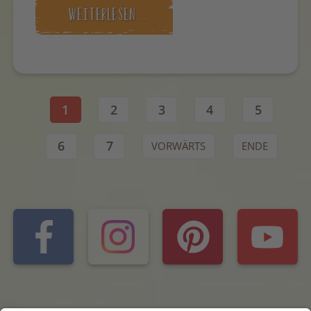
WEITERLESEN …
1
2
3
4
5
6
7
VORWÄRTS
ENDE