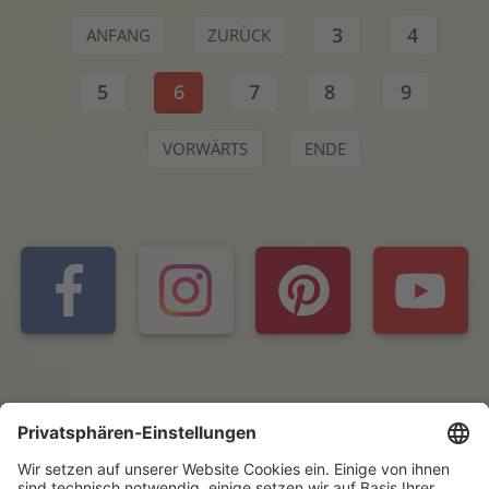
3
4
ANFANG
ZURÜCK
5
6
7
8
9
VORWÄRTS
ENDE