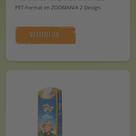
PET-Format im ZOOMANIA 2 Design.
WEITERLESEN …