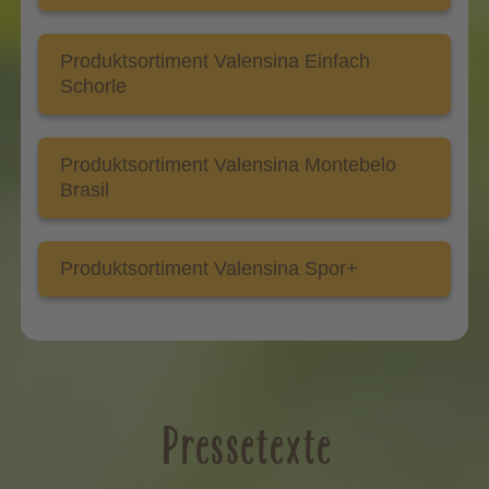
Produktsortiment Valensina Einfach
Schorle
Produktsortiment Valensina Montebelo
Brasil
Produktsortiment Valensina Spor+
Pressetexte