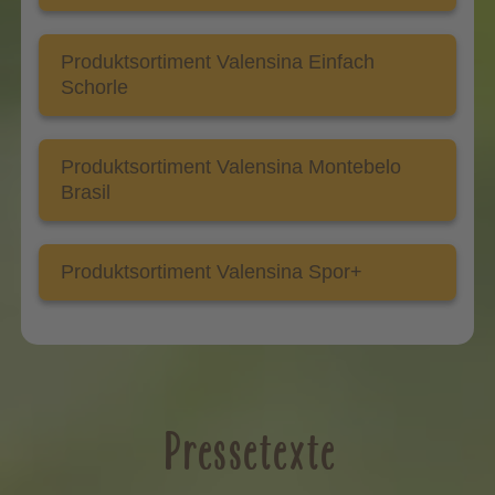
Produktsortiment Valensina Einfach
Schorle
Produktsortiment Valensina Montebelo
Brasil
Produktsortiment Valensina Spor+
Pressetexte