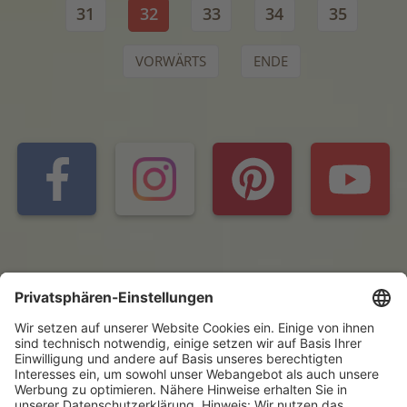
31
32
33
34
35
VORWÄRTS
ENDE