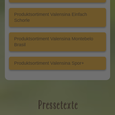
Produktsortiment Valensina Einfach
Schorle
Produktsortiment Valensina Montebelo
Brasil
Produktsortiment Valensina Spor+
Pressetexte