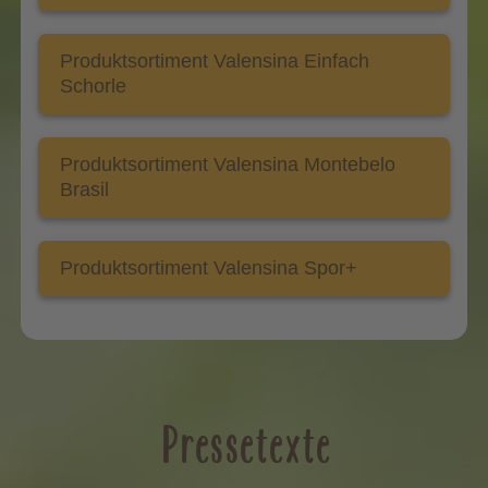
Produktsortiment Valensina Einfach
Schorle
Produktsortiment Valensina Montebelo
Brasil
Produktsortiment Valensina Spor+
Pressetexte