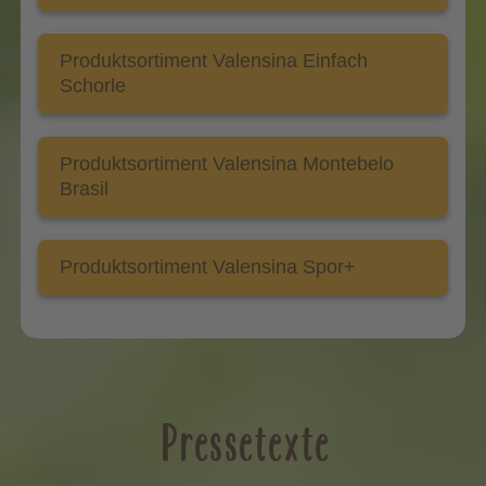
Produktsortiment Valensina Einfach
Schorle
Produktsortiment Valensina Montebelo
Brasil
Produktsortiment Valensina Spor+
Pressetexte