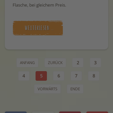
Flasche, bei gleichem Preis.
WEITERLESEN …
2
3
ANFANG
ZURÜCK
4
5
6
7
8
VORWÄRTS
ENDE