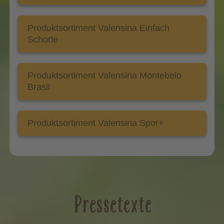
Produktsortiment Valensina Einfach
Schorle
Produktsortiment Valensina Montebelo
Brasil
Produktsortiment Valensina Spor+
Pressetexte