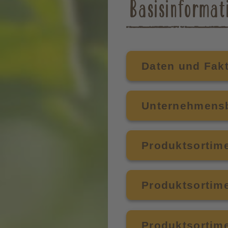
Basisinformat
Daten und Fak
Unternehmens
Produktsortime
Produktsortime
Produktsortime