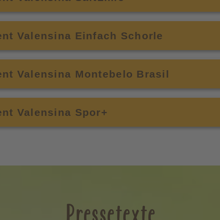
nt Valensina Einfach Schorle
nt Valensina Montebelo Brasil
ent Valensina Spor+
Pressetexte