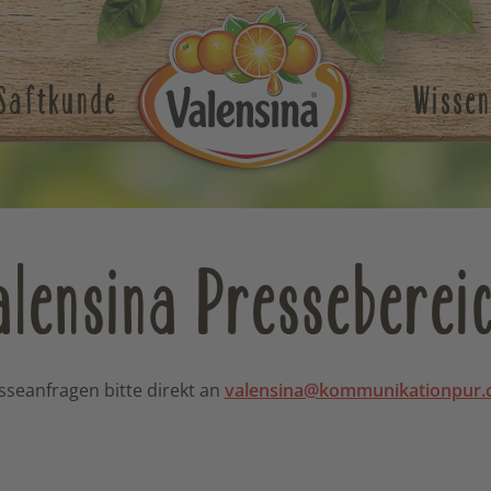
Saftkunde
Wissen
alensina Presseberei
sseanfragen bitte direkt an
valensina@kommunikationpur