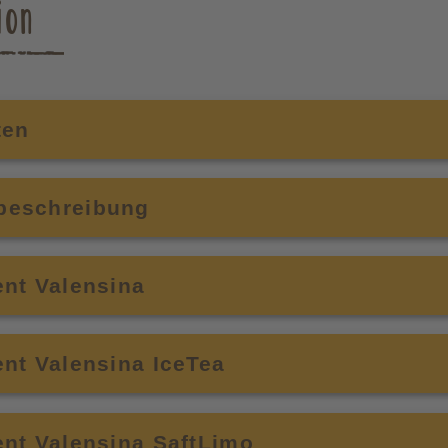
ion
ten
beschreibung
nt Valensina
nt Valensina IceTea
nt Valensina SaftLimo