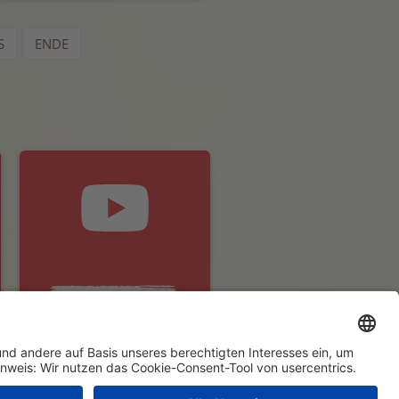
S
ENDE