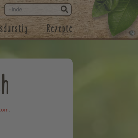
sdurstig
Rezepte
ch
.com
.