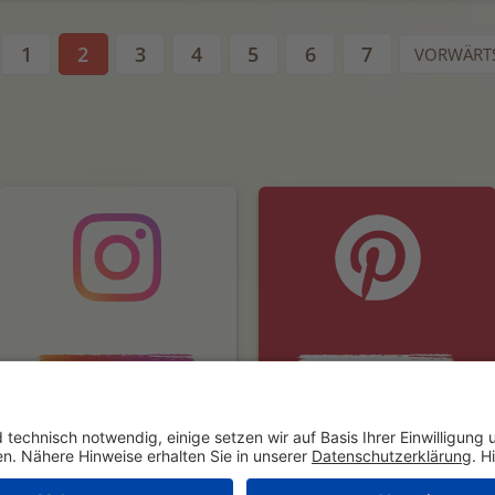
1
2
3
4
5
6
7
VORWÄRT