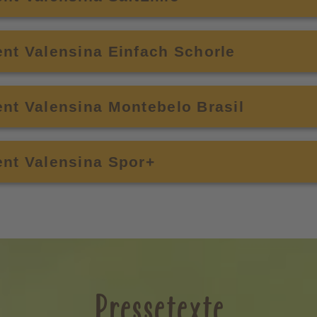
nt Valensina Einfach Schorle
nt Valensina Montebelo Brasil
ent Valensina Spor+
Pressetexte