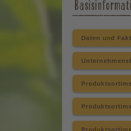
Basisinformat
Daten und Fak
Unternehmens
Produktsortime
Produktsortime
Produktsortime