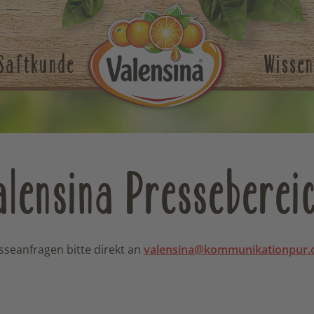
Saftkunde
Wissen
alensina Presseberei
sseanfragen bitte direkt an
valensina@kommunikationpur