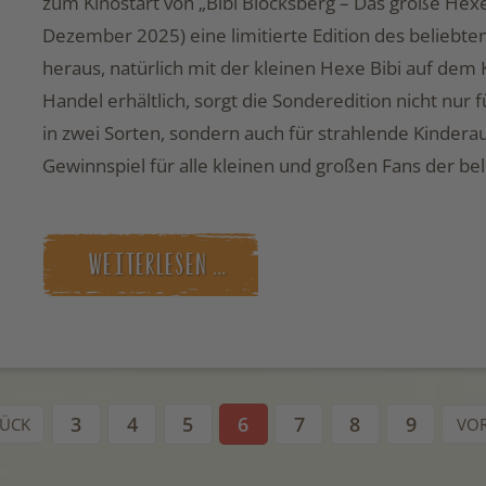
zum Kinostart von „Bibi Blocksberg – Das große Hexe
Dezember 2025) eine limitierte Edition des beliebt
heraus, natürlich mit der kleinen Hexe Bibi auf dem
Handel erhältlich, sorgt die Sonderedition nicht nur 
in zwei Sorten, sondern auch für strahlende Kindera
Gewinnspiel für alle kleinen und großen Fans der be
WEITERLESEN …
3
4
5
6
7
8
9
ÜCK
VO