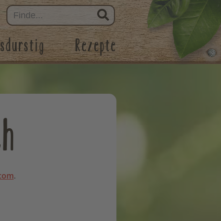
sdurstig
Rezepte
ch
.com
.