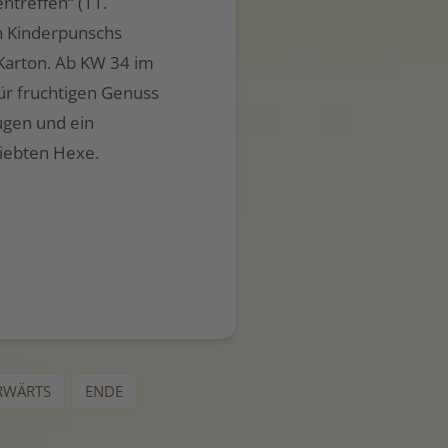
ntreffen“ (11.
en Kinderpunschs
 Karton. Ab KW 34 im
für fruchtigen Genuss
ugen und ein
liebten Hexe.
RWÄRTS
ENDE