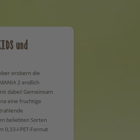
KIDS und
ember erobern die
OMANIA 2 endlich
 mit dabei! Gemeinsam
na eine fruchtige
strahlende
en beliebten Sorten
im 0,33-l-PET-Format