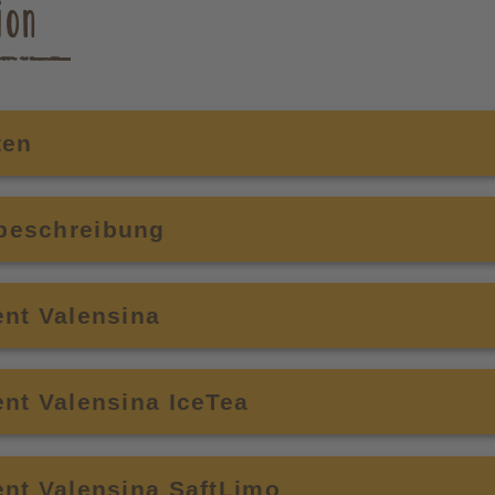
ion
ten
beschreibung
nt Valensina
nt Valensina IceTea
nt Valensina SaftLimo