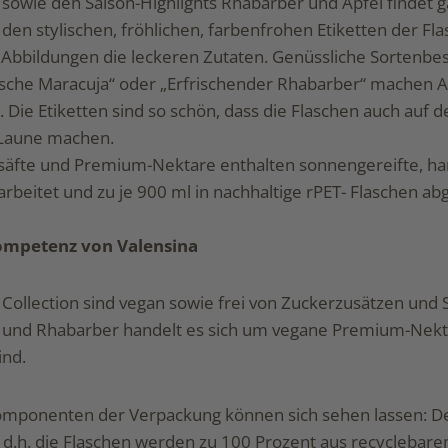
sowie den Saison-Highlights Rhabarber und Apfel findet g
 den stylischen, fröhlichen, farbenfrohen Etiketten der Fl
e Abbildungen die leckeren Zutaten. Genüssliche Sortenb
ische Maracuja“ oder „Erfrischender Rhabarber“ machen A
. Die Etiketten sind so schön, dass die Flaschen auch auf
e Laune machen.
tsäfte und Premium-Nektare enthalten sonnengereifte, h
rarbeitet und zu je 900 ml in nachhaltige rPET- Flaschen ab
ompetenz von Valensina
l Collection sind vegan sowie frei von Zuckerzusätzen und
 und Rhabarber handelt es sich um vegane Premium-Nekta
ind.
omponenten der Verpackung können sich sehen lassen: D
 d.h. die Flaschen werden zu 100 Prozent aus recyclebare