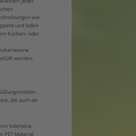
arantiert jeder
aschen
eschreibungen wie
ppetit und laden
 dem Küchen- oder
andverlesene
gefüllt werden.
 Süßungsmitteln.
re, die auch als
enn Valensina
m PET Material