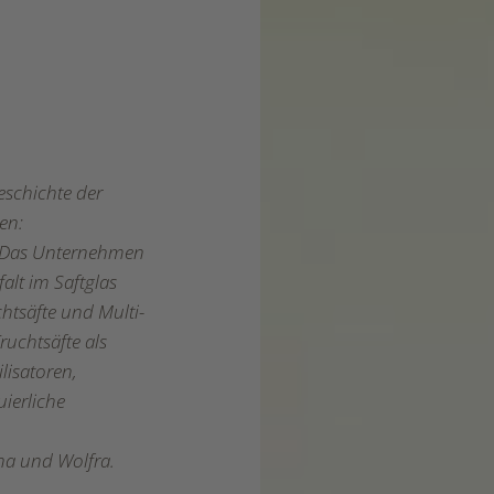
eschichte der
en:
. Das Unternehmen
falt im Saftglas
htsäfte und Multi-
ruchtsäfte als
lisatoren,
ierliche
na und Wolfra.