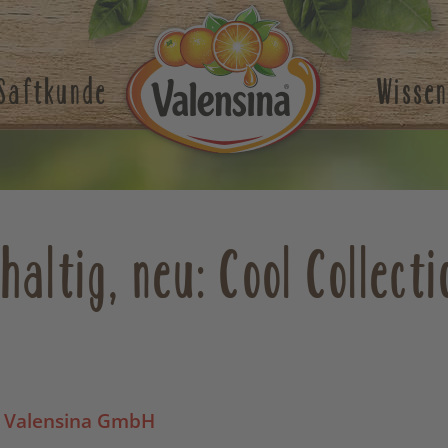
Saftkunde
Wissen
haltig, neu: Cool Collect
 Valensina GmbH