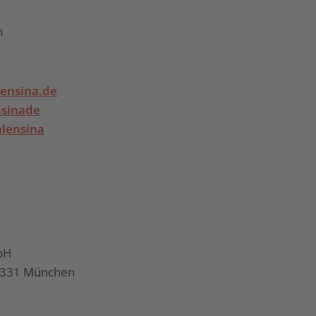
h
ensina.de
sinade
lensina
bH
80331 München