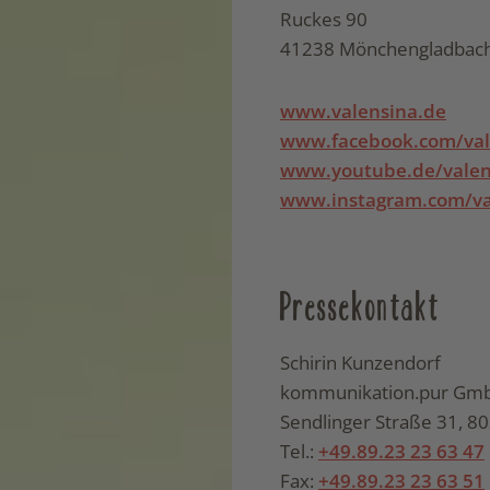
Ruckes 90
41238 Mönchengladbac
www.valensina.de
www.facebook.com/val
www.youtube.de/valen
www.instagram.com/va
Pressekontakt
Schirin Kunzendorf
kommunikation.pur Gm
Sendlinger Straße 31, 
Tel.:
+49.89.23 23 63 47
Fax:
+49.89.23 23 63 51