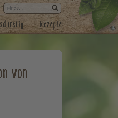
sdurstig
Rezepte
ion von