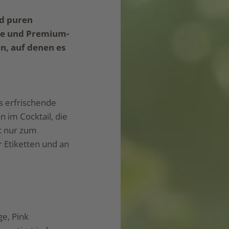
nd puren
fte und Premium-
n, auf denen es
s erfrischende
 im Cocktail, die
ft nur zum
 Etiketten und an
e, Pink