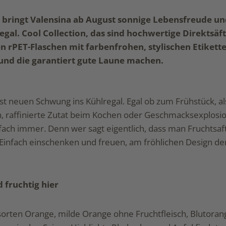
n bringt Valensina ab August sonnige Lebensfreude u
egal. Cool Collection, das sind hochwertige Direktsä
n rPET-Flaschen mit farbenfrohen, stylischen Etikette
 und die garantiert gute Laune machen.
st neuen Schwung ins Kühlregal. Egal ob zum Frühstück, al
, raffinierte Zutat beim Kochen oder Geschmacksexplosion
nfach immer. Denn wer sagt eigentlich, dass man Fruchtsa
Einfach einschenken und freuen, am fröhlichen Design der
 fruchtig hier
orten Orange, milde Orange ohne Fruchtfleisch, Blutorang