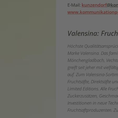
E-Mail:
kunzendorf
@kom
www.kommunikationp
Valensina: Fruc
Höchste Qualitätsansprüche
Marke Valensina. Das fami
Mönchengladbach, Vechta 
greift seit jeher mit vielf
auf. Zum Valensina-Sortim
Fruchtsäfte, Direktsäfte u
Limited Editions. Alle Fruc
Zuckerzusätzen, Geschmac
Investitionen in neue Tec
Fruchtsaftproduzenten. Z