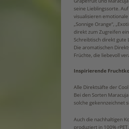
Grapefruit und Maracuja 
seine Lieblingssorte. Auf
visualisieren emotional
„Sonnige Orange“, „Exot
direkt zum Zugreifen ein
Schreibtisch direkt gut
Die aromatischen Direk
Früchte, die liebevoll ve
Inspirierende Fruchtk
Alle Direktsäfte der Coo
Bei den Sorten Maracuja
solche gekennzeichnet s
Auch die nachhaltigen K
produziert in 100% rPET,