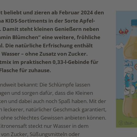
lt beliebt und zieren ab Februar 2024 den
a KIDS-Sortiments in der Sorte Apfel-
e. Damit steht kleinen Genießern neben
amin Blümchen“ eine weitere, fröhliche
l. Die natürliche Erfrischung enthält
d Wasser – ohne Zusatz von Zucker.
htmix im praktischen 0,33-l-Gebinde für
Flasche für zuhause.
andweit bekannt: Die Schlümpfe lassen
gen und sorgen dafür, dass die Kleinen
nken und dabei auch noch Spaß haben. Mit der
in leckerer, natürlicher Geschmack garantiert,
n ohne schlechtes Gewissen anbieten können.
itronensaft steckt nur Wasser in dem
 von Zucker, Süßungsmitteln oder