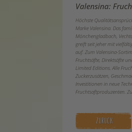
Valensina: Fruc
Höchste Qualitätsansprüche
Marke Valensina. Das fami
Mönchengladbach, Vechta 
greift seit jeher mit vielf
auf. Zum Valensina-Sortim
Fruchtsäfte, Direktsäfte u
Limited Editions. Alle Fruc
Zuckerzusätzen, Geschmac
Investitionen in neue Tec
Fruchtsaftproduzenten. Z
ZURÜCK