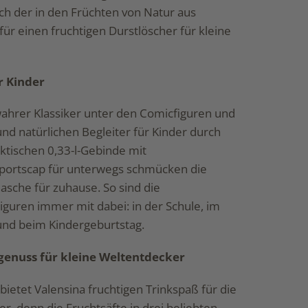
ich der in den Früchten von Natur aus
für einen fruchtigen Durstlöscher für kleine
r Kinder
wahrer Klassiker unter den Comicfiguren und
nd natürlichen Begleiter für Kinder durch
tischen 0,33-l-Gebinde mit
Sportscap für unterwegs schmücken die
lasche für zuhause. So sind die
guren immer mit dabei: in der Schule, im
 und beim Kindergeburtstag.
genuss für kleine Weltentdecker
ietet Valensina fruchtigen Trinkspaß für die
er, denn die Fruchtsäfte in drei beliebten