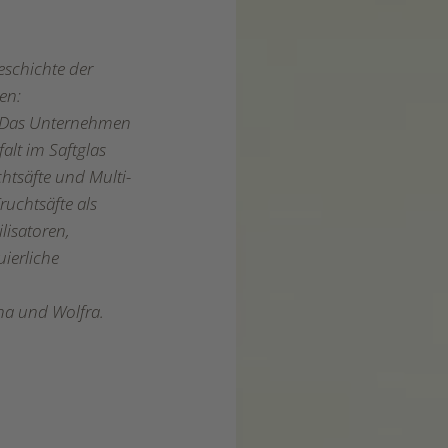
eschichte der
en:
. Das Unternehmen
falt im Saftglas
htsäfte und Multi-
ruchtsäfte als
lisatoren,
ierliche
na und Wolfra.