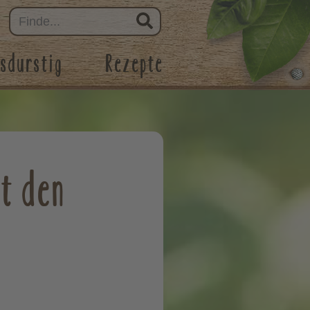
sdurstig
Rezepte
it den