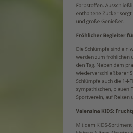
Farbstoffen. Ausschließl
enthaltene Zucker sorgt 
und große Genießer.
Fröhlicher Begleiter fü
Die Schlümpfe sind ein 
werden zum fröhlichen u
den Tag. Neben dem prak
wiederverschließbarer 
Schlümpfe auch die 1-l-F
sympathischen, blauen Fi
Sportverein, auf Reisen
Valensina KIDS: Frucht
Mit dem KIDS-Sortiment b
kleinen Alltags-Abenteur