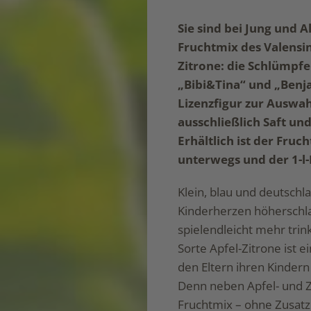
Sie sind bei Jung und A
Fruchtmix des Valensin
Zitrone: die Schlümpf
„Bibi&Tina“ und „Benj
Lizenzfigur zur Auswah
ausschließlich Saft un
Erhältlich ist der Fruc
unterwegs und der 1-l-
Klein, blau und deutschl
Kinderherzen höherschla
spielendleicht mehr tri
Sorte Apfel-Zitrone ist e
den Eltern ihren Kinder
Denn neben Apfel- und Z
Fruchtmix – ohne Zusatz