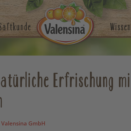
Saftkunde
Wissen
atürliche Erfrischung m
n
 Valensina GmbH