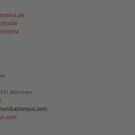
ensina.de
sinade
lensina
bH
80331 München
1
unikationpur.com
ur.com