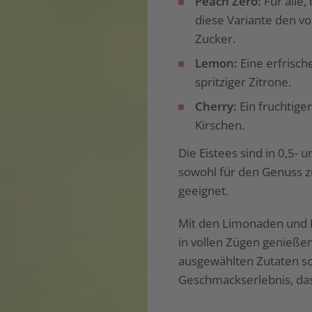
Peach Zero:
Für alle,
diese Variante den vo
Zucker.
Lemon:
Eine erfrisc
spritziger Zitrone.
Cherry:
Ein fruchtige
Kirschen.
Die Eistees sind in 0,5- 
sowohl für den Genuss z
geeignet.
Mit den Limonaden und Ei
in vollen Zügen genießen
ausgewählten Zutaten so
Geschmackserlebnis, das