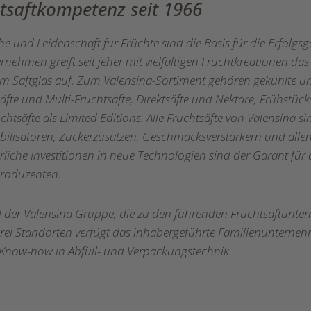
htsaftkompetenz seit 1966
 und Leidenschaft für Früchte sind die Basis für die Erfolgsg
nehmen greift seit jeher mit vielfältigen Fruchtkreationen das
 im Saftglas auf. Zum Valensina-Sortiment gehören gekühlte 
fte und Multi-Fruchtsäfte, Direktsäfte und Nektare, Frühstüc
htsäfte als Limited Editions. Alle Fruchtsäfte von Valensina si
abilisatoren, Zuckerzusätzen, Geschmacksverstärkern und al
rliche Investitionen in neue Technologien sind der Garant für 
roduzenten.
eil der Valensina Gruppe, die zu den führenden Fruchtsaftunt
rei Standorten verfügt das inhabergeführte Familienunterneh
 Know-how in Abfüll- und Verpackungstechnik.