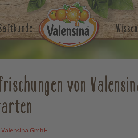
Saftkunde
Wissen
frischungen von Valensin
tarten
 Valensina GmbH