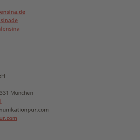
ensina.de
sinade
lensina
bH
80331 München
1
unikationpur.com
ur.com