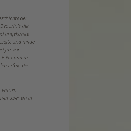
eschichte der
 Bedürfnis der
und ungekühlte
kssäfte und milde
nd frei von
len E-Nummern.
den Erfolg des
ernehmen
men über ein in