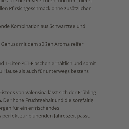
 die auf Zucker verzichten möchten, bietet
llen Pfirsichgeschmack ohne zusätzlichen
hende Kombination aus Schwarztee und
r Genuss mit dem süßen Aroma reifer
und 1-Liter-PET-Flaschen erhältlich und somit
u Hause als auch für unterwegs bestens
stees von Valensina lässt sich der Frühling
. Der hohe Fruchtgehalt und die sorgfältig
rgen für ein erfrischendes
 perfekt zur blühenden Jahreszeit passt.