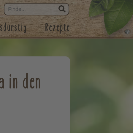
sdurstig
Rezepte
a in den