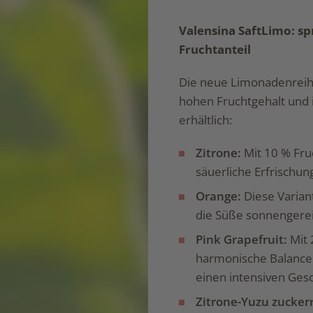
Valensina SaftLimo: s
Fruchtanteil
Die neue Limonadenreihe
hohen Fruchtgehalt und i
erhältlich:
Zitrone:
Mit 10 % Fru
säuerliche Erfrischun
Orange:
Diese Varian
die Süße sonnengerei
Pink Grapefruit:
Mit 
harmonische Balance z
einen intensiven Ge
Zitrone-Yuzu zucker