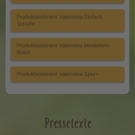
Produktsortiment Valensina Einfach
Schorle
Produktsortiment Valensina Montebelo
Brasil
Produktsortiment Valensina Spor+
Pressetexte