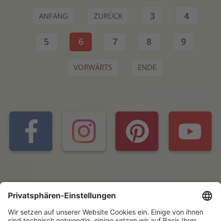
3
4
ANFANG
ZURÜCK
5
6
7
8
9
VORWÄRTS
ENDE