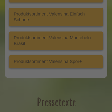
Produktsortiment Valensina Einfach
Schorle
Produktsortiment Valensina Montebelo
Brasil
Produktsortiment Valensina Spor+
Pressetexte