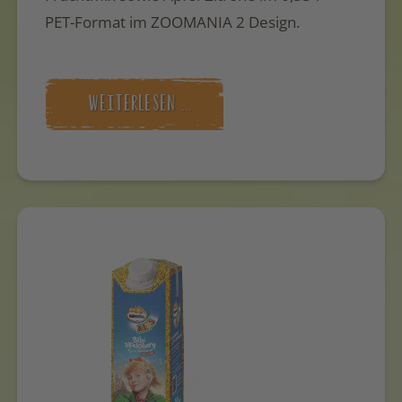
PET-Format im ZOOMANIA 2 Design.
WEITERLESEN …